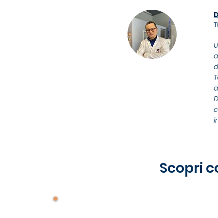
D
T
U
a
d
T
a
D
c
i
Scopri c