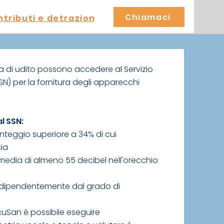
Chiamaci
tributi e detrazioni
a di udito possono accedere al Servizio
SN) per la fornitura degli apparecchi
l SSN:
punteggio superiore a 34% di cui
sia
a media di almeno 55 decibel nell'orecchio
 indipendentemente dal grado di
cuSan è possibile eseguire