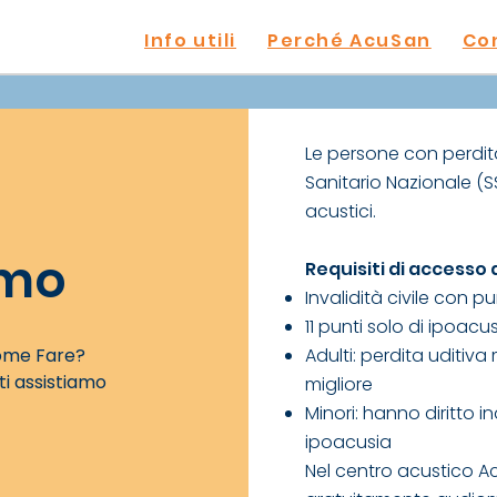
Info utili
Perché AcuSan
Con
Le persone con perdit
Sanitario Nazionale (S
acustici.
amo
Requisiti di accesso a
​Invalidità civile con 
11 punti solo di ipoacu
ome Fare?
Adulti: perdita uditiv
i assistiamo
migliore
Minori: hanno diritto
ipoacusia
Nel centro acustico A