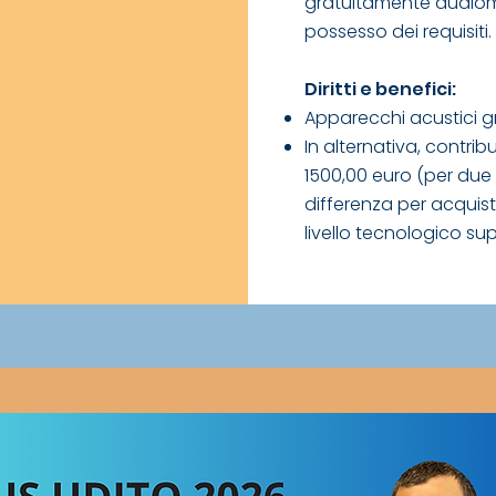
gratuitamente audiome
possesso dei requisiti.
Diritti e benefici:
Apparecchi acustici gr
In alternativa, contri
1500,00 euro (per due 
differenza per acquis
livello tecnologico su