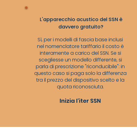
L'apparecchio acustico del SSN è
davvero gratuito?
Sì, per i modelli di fascia base inclusi
nel nomenclatore tariffario il costo è
interamente a carico del SSN. Se si
scegliesse un modello differente, si
parla di prescrizione "riconducibile": in
questo caso si paga solo la differenza
tra il prezzo del dispositivo scelto e la
quota riconosciuta.
Inizia l'iter SSN