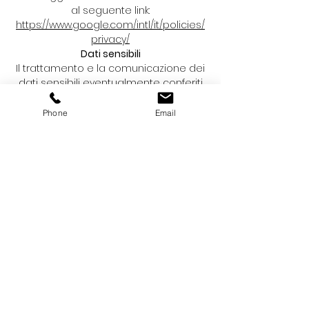
al seguente link:
https://www.google.com/intl/it/policies/
privacy/
Dati sensibili
Il trattamento e la comunicazione dei
dati sensibili eventualmente conferiti
sono ammessi solo con il tuo
consenso scritto (art. 23, comma 4, d.
Phone
Email
lgs 196/2003). Previo tuo consenso, i
tuoi dati potranno essere conservati
anche per future valutazioni e
selezioni. Il trattamento dei dati
personali e dei dati sensibili da parte
della società, avviene con l’ausilio di
supporti informatici, o comunque
automatizzati, in modo tale da
garantire in ogni caso la tutela e la
riservatezza dei dati degli utenti così
elaborati. Per l’attività di assistenza
svolta da parte della società il
conferimento dei dati sensibili relativi