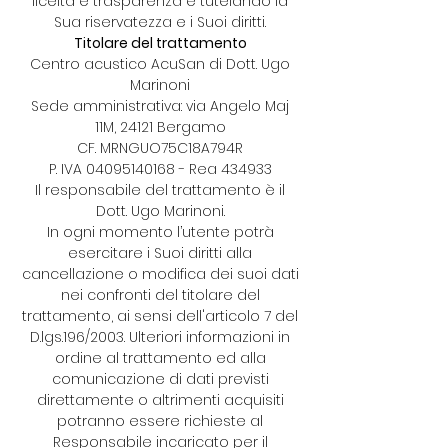
liceità e trasparenza e tutelando la
Sua riservatezza e i Suoi diritti.
Titolare del trattamento
Centro acustico AcuSan di Dott. Ugo
Marinoni
Sede amministrativa: via Angelo Maj
11M, 24121 Bergamo
CF. MRNGUO75C18A794R
P. IVA
04095140168
- Rea 434933
Il responsabile del trattamento è il
Dott. Ugo Marinoni.
In ogni momento l’utente potrà
esercitare i Suoi diritti alla
cancellazione o modifica dei suoi dati
nei confronti del titolare del
trattamento, ai sensi dell'articolo 7 del
D.lgs.196/2003. Ulteriori informazioni in
ordine al trattamento ed alla
comunicazione di dati previsti
direttamente o altrimenti acquisiti
potranno essere richieste al
Responsabile incaricato per il